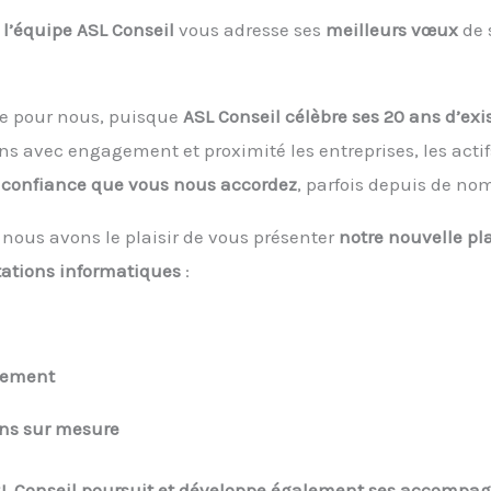
 l’équipe ASL Conseil
vous adresse ses
meilleurs vœux
de 
ère pour nous, puisque
ASL Conseil célèbre ses 20 ans d’ex
avec engagement et proximité les entreprises, les actifs 
 confiance que vous nous accordez
, parfois depuis de n
, nous avons le plaisir de vous présenter
notre nouvelle pl
tations informatiques
:
nement
ons sur mesure
L Conseil poursuit et développe également ses accompa