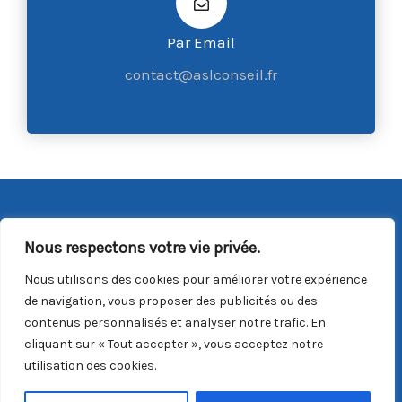
Par Email
contact@aslconseil.fr
Copyright © 2026 ASL Conseil |
Mentions Légales
|
CGV
Nous respectons votre vie privée.
Du lundi au vendredi : 9h00/18h00
Nous utilisons des cookies pour améliorer votre expérience
Email :
contact@aslconseil.fr
de navigation, vous proposer des publicités ou des
contenus personnalisés et analyser notre trafic. En
Téléphone :
06 31 65 80 46
cliquant sur « Tout accepter », vous acceptez notre
utilisation des cookies.