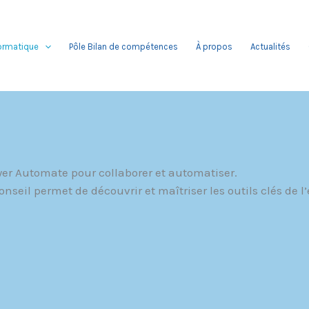
formatique
Pôle Bilan de compétences
À propos
Actualités
er Automate pour collaborer et automatiser.
nseil permet de découvrir et maîtriser les outils clés de l