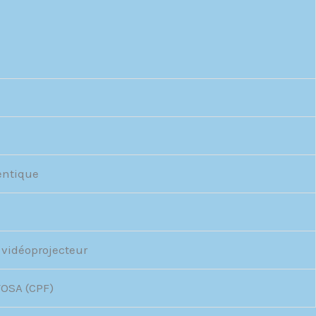
entique
 vidéoprojecteur
TOSA (CPF)