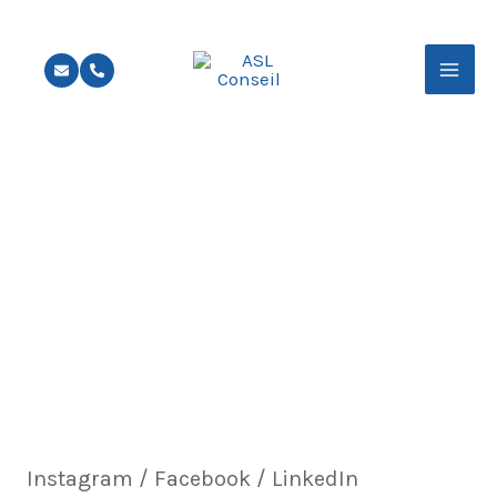
Aller
au
contenu
Formation Réseaux
sociaux
Instagram / Facebook / LinkedIn