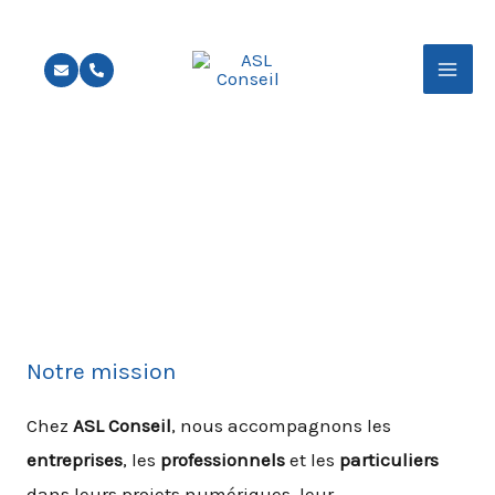
Aller
au
contenu
Notre mission
Chez
ASL Conseil
, nous accompagnons les
entreprises
, les
professionnels
et les
particuliers
dans leurs projets numériques, leur