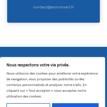
contact@aslconseil.fr
Copyright © 2026 ASL Conseil |
Mentions Légales
|
CGV
Nous respectons votre vie privée.
Du lundi au vendredi : 9h00/18h00
Nous utilisons des cookies pour améliorer votre expérience
Email :
contact@aslconseil.fr
de navigation, vous proposer des publicités ou des
contenus personnalisés et analyser notre trafic. En
Téléphone :
06 31 65 80 46
cliquant sur « Tout accepter », vous acceptez notre
utilisation des cookies.