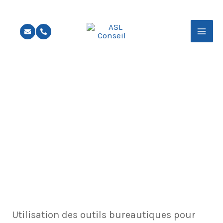
Aller
au
contenu
Formation
Bureautique
Utilisation des outils bureautiques pour