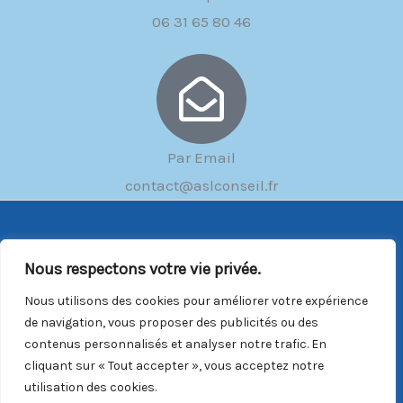
06 31 65 80 46
Par Email
contact@aslconseil.fr
Copyright © 2026 ASL Conseil |
Mentions Légales
|
CGV
Nous respectons votre vie privée.
Du lundi au vendredi : 9h00/18h00
Nous utilisons des cookies pour améliorer votre expérience
Email :
contact@aslconseil.fr
de navigation, vous proposer des publicités ou des
contenus personnalisés et analyser notre trafic. En
Téléphone :
06 31 65 80 46
cliquant sur « Tout accepter », vous acceptez notre
utilisation des cookies.